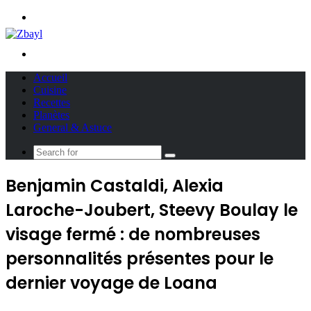
Menu
Search
for
Accueil
Cuisine
Recettes
Planètes
General & Astuce
Search
for
Benjamin Castaldi, Alexia
Laroche-Joubert, Steevy Boulay le
visage fermé : de nombreuses
personnalités présentes pour le
dernier voyage de Loana