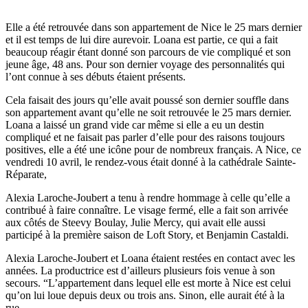
Elle a été retrouvée dans son appartement de Nice le 25 mars dernier
et il est temps de lui dire aurevoir. Loana est partie, ce qui a fait
beaucoup réagir étant donné son parcours de vie compliqué et son
jeune âge, 48 ans. Pour son dernier voyage des personnalités qui
l’ont connue à ses débuts étaient présents.
Cela faisait des jours qu’elle avait poussé son dernier souffle dans
son appartement avant qu’elle ne soit retrouvée le 25 mars dernier.
Loana a laissé un grand vide car même si elle a eu un destin
compliqué et ne faisait pas parler d’elle pour des raisons toujours
positives, elle a été une icône pour de nombreux français. A Nice, ce
vendredi 10 avril, le rendez-vous était donné à la cathédrale Sainte-
Réparate,
Alexia Laroche-Joubert a tenu à rendre hommage à celle qu’elle a
contribué à faire connaître. Le visage fermé, elle a fait son arrivée
aux côtés de Steevy Boulay, Julie Mercy, qui avait elle aussi
participé à la première saison de Loft Story, et Benjamin Castaldi.
Alexia Laroche-Joubert et Loana étaient restées en contact avec les
années. La productrice est d’ailleurs plusieurs fois venue à son
secours. “L’appartement dans lequel elle est morte à Nice est celui
qu’on lui loue depuis deux ou trois ans. Sinon, elle aurait été à la
rue.