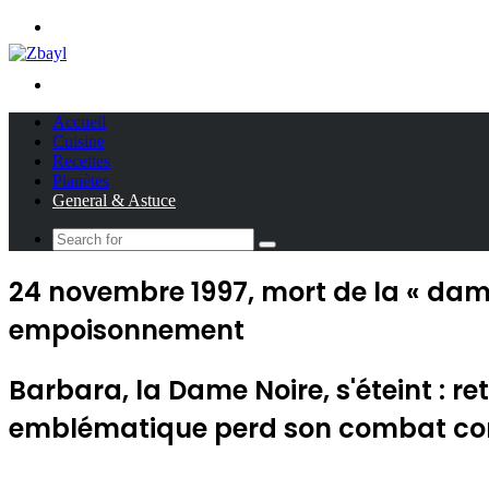
Menu
Search
for
Accueil
Cuisine
Recettes
Planètes
General & Astuce
Search
for
24 novembre 1997, mort de la « dame
empoisonnement
Barbara, la Dame Noire, s'éteint : r
emblématique perd son combat con