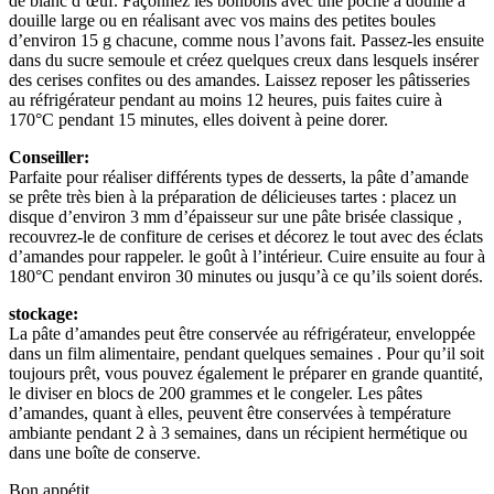
de blanc d’œuf. Façonnez les bonbons avec une poche à douille à
douille large ou en réalisant avec vos mains des petites boules
d’environ 15 g chacune, comme nous l’avons fait. Passez-les ensuite
dans du sucre semoule et créez quelques creux dans lesquels insérer
des cerises confites ou des amandes. Laissez reposer les pâtisseries
au réfrigérateur pendant au moins 12 heures, puis faites cuire à
170°C pendant 15 minutes, elles doivent à peine dorer.
Conseiller:
Parfaite pour réaliser différents types de desserts, la pâte d’amande
se prête très bien à la préparation de délicieuses tartes : placez un
disque d’environ 3 mm d’épaisseur sur une pâte brisée classique ,
recouvrez-le de confiture de cerises et décorez le tout avec des éclats
d’amandes pour rappeler. le goût à l’intérieur. Cuire ensuite au four à
180°C pendant environ 30 minutes ou jusqu’à ce qu’ils soient dorés.
stockage:
La pâte d’amandes peut être conservée au réfrigérateur, enveloppée
dans un film alimentaire, pendant quelques semaines . Pour qu’il soit
toujours prêt, vous pouvez également le préparer en grande quantité,
le diviser en blocs de 200 grammes et le congeler. Les pâtes
d’amandes, quant à elles, peuvent être conservées à température
ambiante pendant 2 à 3 semaines, dans un récipient hermétique ou
dans une boîte de conserve.
Bon appétit