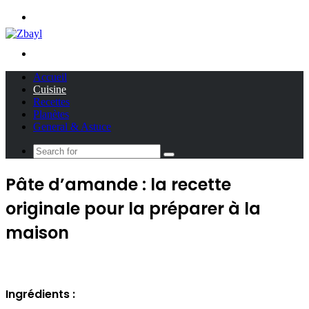
Menu
Search
for
Accueil
Cuisine
Recettes
Planètes
General & Astuce
Search
for
Pâte d’amande : la recette
originale pour la préparer à la
maison
Ingrédients :