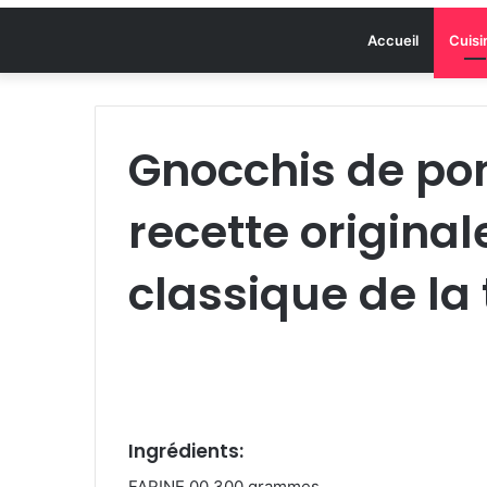
Accueil
Cuisi
Gnocchis de pom
recette origina
classique de la 
Ingrédients:
FARINE 00 300 grammes