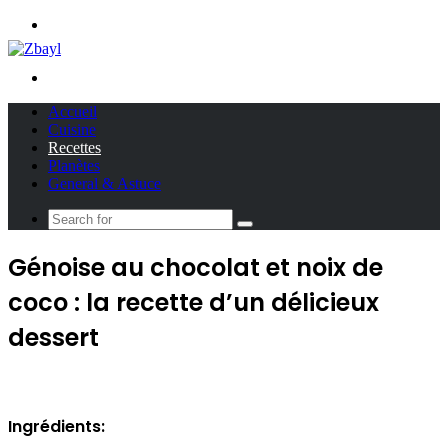
Menu
Search
for
Accueil
Cuisine
Recettes
Planètes
General & Astuce
Search
for
Génoise au chocolat et noix de
coco : la recette d’un délicieux
dessert
Ingrédients: