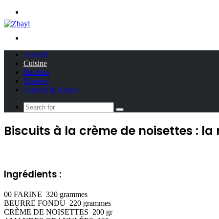
Menu
Search
for
Accueil
Cuisine
Recettes
Planètes
General & Astuce
Search
for
Biscuits à la crème de noisettes : 
Ingrédients :
00 FARINE 320 grammes
BEURRE FONDU 220 grammes
CRÈME DE NOISETTES 200 gr